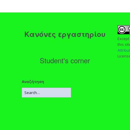
ς
Κανόνες εργαστηρίου
Except
this si
Attrib
Licens
Student's corner
Αναζήτηση