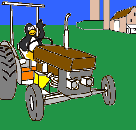
Διάφορες Εφαρμογές γραφείου
Ms Office
Ρομποτική
ό λογισμικό
Λογισμικό εφαρμογών
E-mail
Spam
Η ιστορία των
Εργονομία
Αποθηκευτικά μέσα
Αρχεία και Φά
υπολογιστών
Google Drive
 Πληροφορικής
Ασφάλεια στο
Phishin
Κοινωνι
Διαδίκτυο
Χρήσεις του
OpenOffice
υπολογιστή
Chain e
Εθισμός
Πνευματικά δικαιώματα
LibreOffice
Διαδικτ
Web 2.0 tools
εκφοβισ
Γραφίς
Σερφάρω
κριτική
Passwo
Κακόβο
προγρά