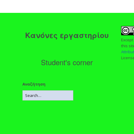
ς
Κανόνες εργαστηρίου
Except
this si
Attrib
Licens
Student's corner
Αναζήτηση