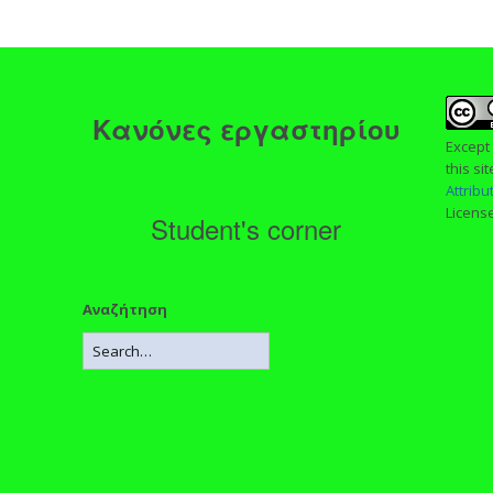
ς
Κανόνες εργαστηρίου
Except
this si
Attrib
Licens
Student's corner
Αναζήτηση