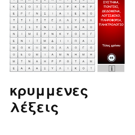
κρυμμενες
λέξεις