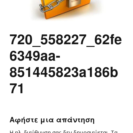
720_558227_62fe
6349aa-
851445823a186b
71
Αφήστε μια απάντηση
Η ηλ. διεύθυνση σας δεν δημοσιεύεται.
Τα