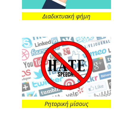
Διαδικτυακή φήμη
Ρητορική μίσους