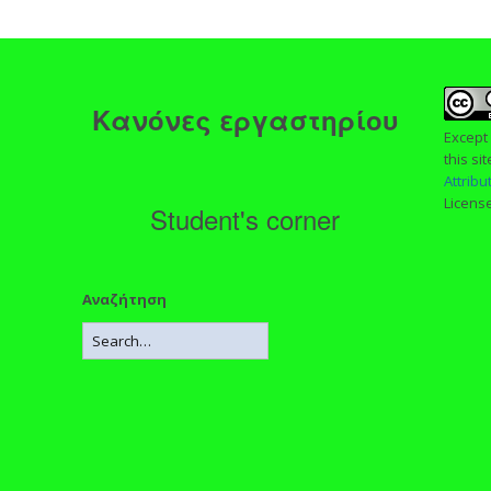
ς
Κανόνες εργαστηρίου
Except
this si
Attrib
Licens
Student's corner
Αναζήτηση