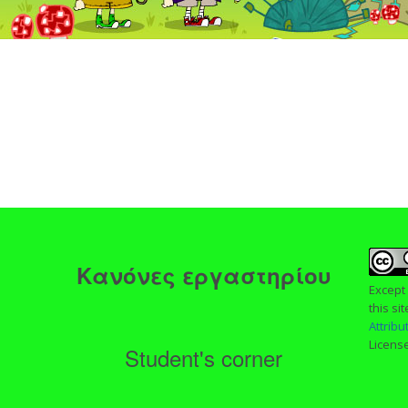
ς
Κανόνες εργαστηρίου
Except
this si
Attrib
Licens
Student's corner