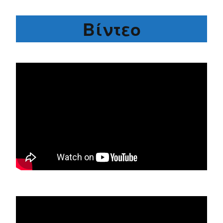
Βίντεο