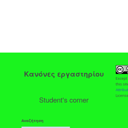
ς
Κανόνες εργαστηρίου
Except
this si
Attrib
Licens
Student's corner
Αναζήτηση