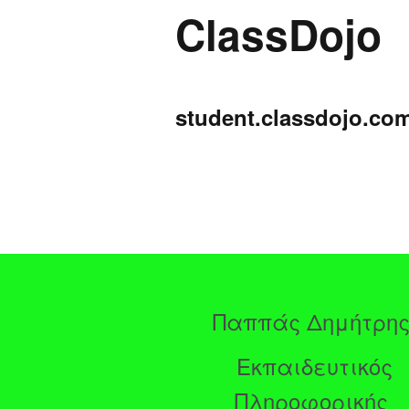
ClassDojo
Παιδικ
Λεξικό
student.classdojo.co
Παππάς Δημήτρη
Εκπαιδευτικός
Πληροφορικής