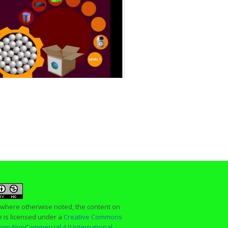
 where otherwise noted, the content on
te is licensed under a
Creative Commons
ution-NonCommercial 4.0 International