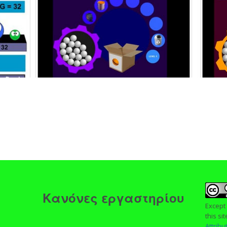
ς
Κανόνες εργαστηρίου
Except
this si
Attrib