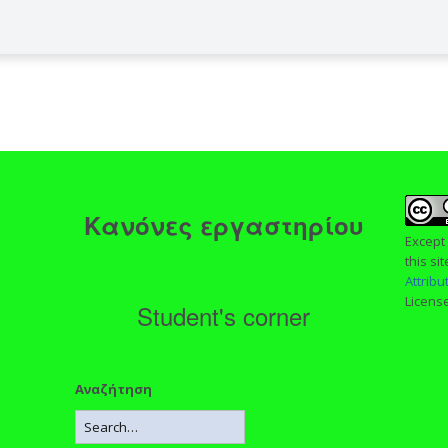
ς
Κανόνες εργαστηρίου
Except
this si
Attrib
Licens
Student's corner
Αναζήτηση