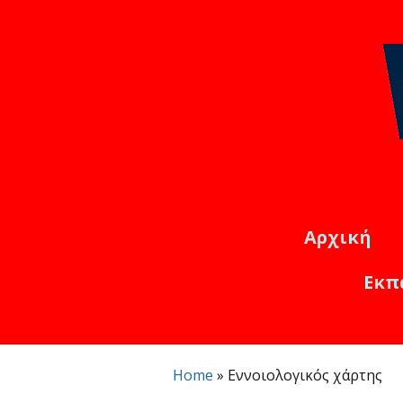
Αρχική
Εκπ
Εκπαιδ
Online
Home
»
Εννοιολογικός χάρτης