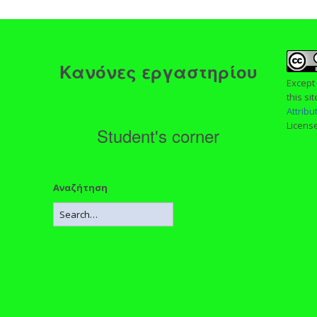
ς
Κανόνες εργαστηρίου
Except
this si
Attrib
Licens
Student's corner
Αναζήτηση