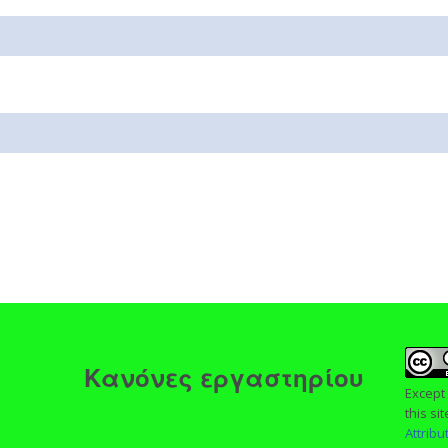
ς
Κανόνες εργαστηρίου
Except
this si
Attrib