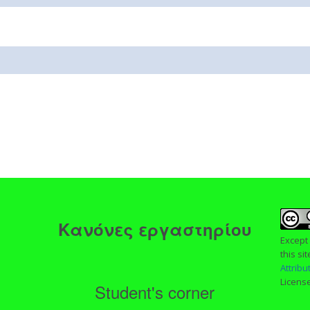
ς
Κανόνες εργαστηρίου
Except
this si
Attrib
Licens
Student's corner