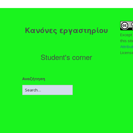
ς
Κανόνες εργαστηρίου
Except
this si
Attrib
Licens
Student's corner
Αναζήτηση