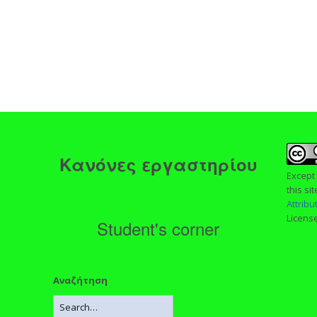
ς
Κανόνες εργαστηρίου
Except
this si
Attrib
Licens
Student's corner
Αναζήτηση