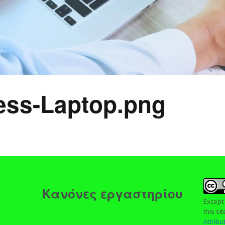
ess-Laptop.png
ς
Κανόνες εργαστηρίου
Except
this si
Attrib