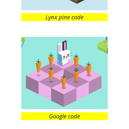
Lynx pine code
Google code