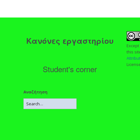
ς
Κανόνες εργαστηρίου
Except
this si
Attrib
Licens
Student's corner
Αναζήτηση