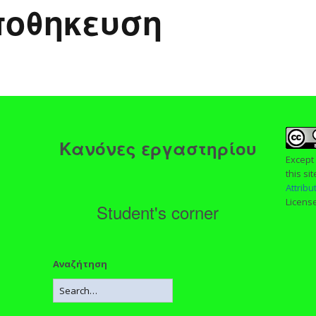
ποθηκευση
ς
Κανόνες εργαστηρίου
Except
this si
Attrib
Licens
Student's corner
Αναζήτηση