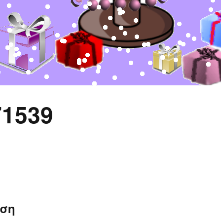
71539
ηση