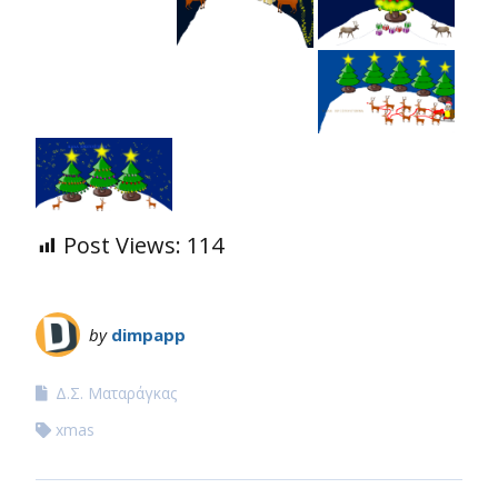
Post Views:
114
by
dimpapp
Δ.Σ. Ματαράγκας
xmas