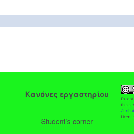
ς
Κανόνες εργαστηρίου
Except
this si
Attrib
Licens
Student's corner