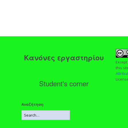
ς
Κανόνες εργαστηρίου
Except
this si
Attrib
Licens
Student's corner
Αναζήτηση