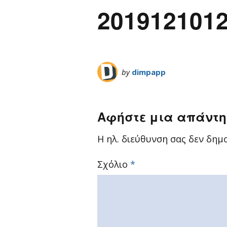
201912101
by
dimpapp
Αφήστε μια απάντ
Η ηλ. διεύθυνση σας δεν δημο
Σχόλιο
*