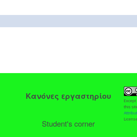
ς
Κανόνες εργαστηρίου
Except
this si
Attrib
Licens
Student's corner