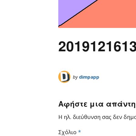
201912161
by
dimpapp
Αφήστε μια απάντ
Η ηλ. διεύθυνση σας δεν δημο
Σχόλιο
*