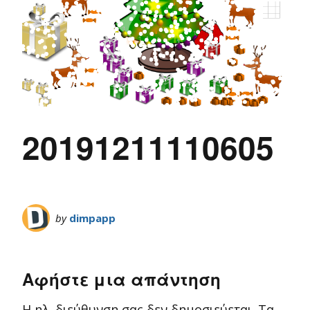
20191211110605
by
dimpapp
Αφήστε μια απάντηση
Η ηλ. διεύθυνση σας δεν δημοσιεύεται.
Τα