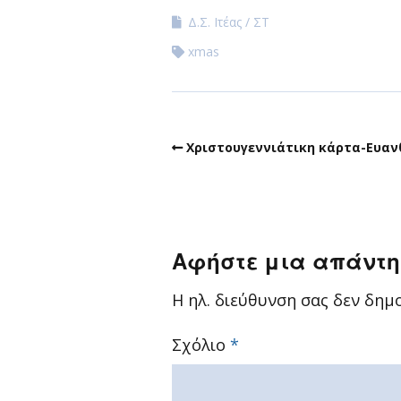
Δ.Σ. Ιτέας
ΣΤ
xmas
Xριστουγεννιάτικη κάρτα-Ευαν
Αφήστε μια απάντ
Η ηλ. διεύθυνση σας δεν δημο
Σχόλιο
*