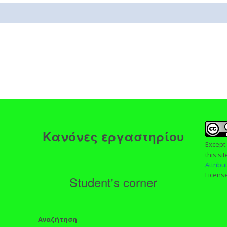
ς
Κανόνες εργαστηρίου
Except
this si
Attrib
Licens
Student's corner
Αναζήτηση