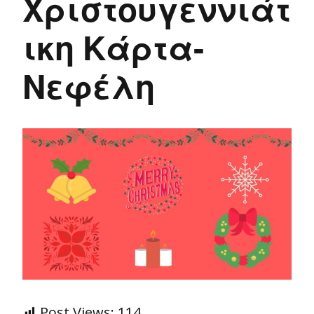
Χριστουγεννιάτ
ικη Κάρτα-
Νεφέλη
Post Views:
114