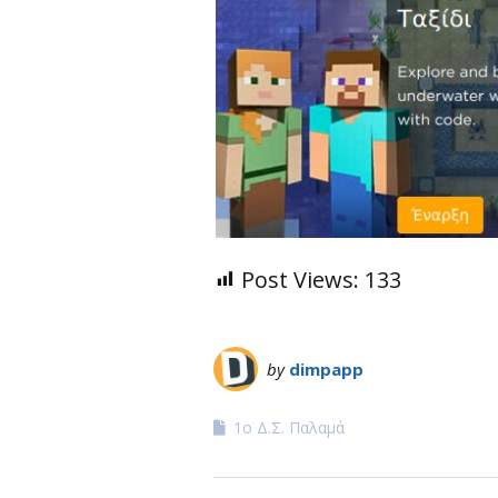
Post Views:
133
by
dimpapp
1ο Δ.Σ. Παλαμά