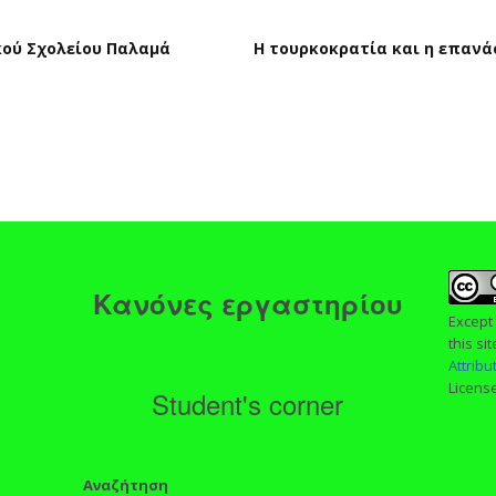
ικού Σχολείου Παλαμά
Η τουρκοκρατία και η επανά
ς
Κανόνες εργαστηρίου
Except
this si
Attrib
Licens
Student's corner
Αναζήτηση