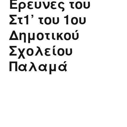
Έρευνες του
Στ1’ του 1ου
Δημοτικού
Σχολείου
Παλαμά