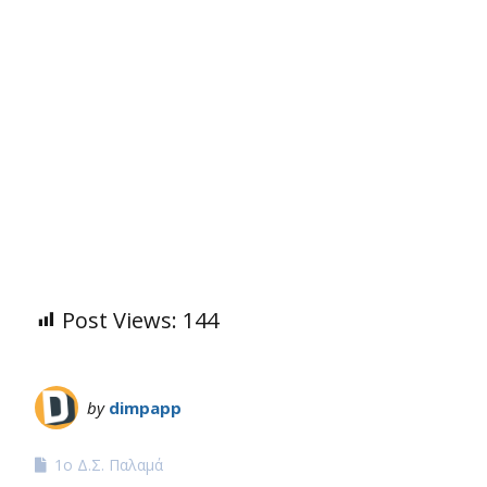
Post Views:
144
by
dimpapp
1ο Δ.Σ. Παλαμά