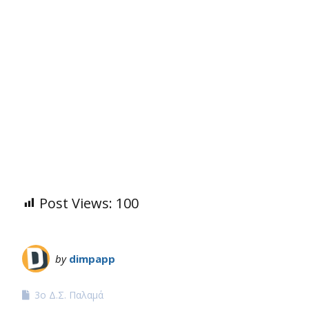
Post Views:
100
by
dimpapp
3ο Δ.Σ. Παλαμά