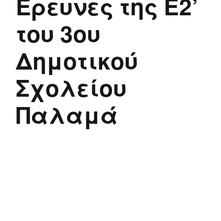
Έρευνες της Ε2’
του 3ου
Δημοτικού
Σχολείου
Παλαμά