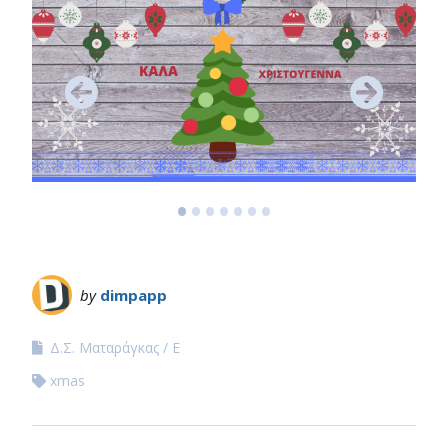
•
•
•
•
•
•
•
by
dimpapp
Δ.Σ. Ματαράγκας
Ε
xmas