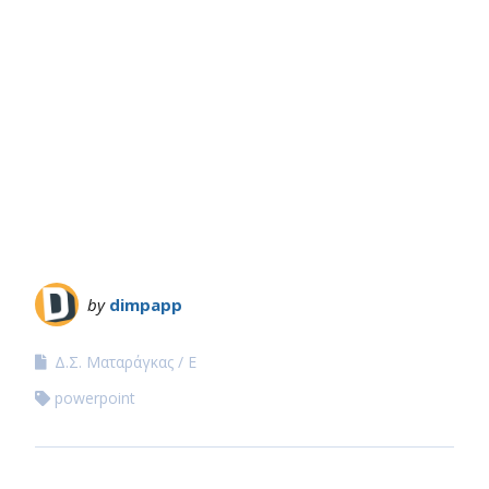
by
dimpapp
Δ.Σ. Ματαράγκας
Ε
powerpoint