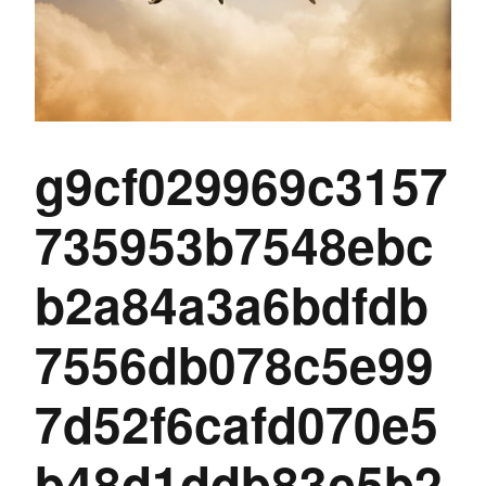
g9cf029969c3157
735953b7548ebc
b2a84a3a6bdfdb
7556db078c5e99
7d52f6cafd070e5
b48d1ddb83c5b2