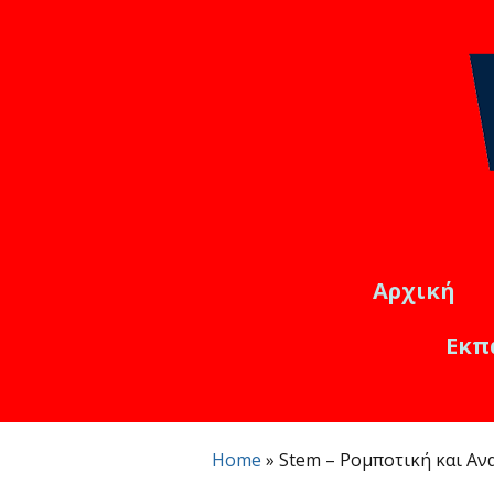
Αρχική
Εκπ
Εκπαιδ
Online
Home
»
Stem – Ρομποτική και Α